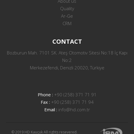
About us
Quality
Ar-Ge
CRM
CONTACT
Bozburun Mah. 7101 SK. Ateş Otomotiv Sitesi No:18 İç Kapı
No:2
Merkezefendi, Denizli 20020, Türkiye
Phone :
+90 (258) 371 71 91
Fax :
+90 (258) 371 71 94
Email :
info@hd.com.tr
© 2019 HD Kauçuk All rights resevered.