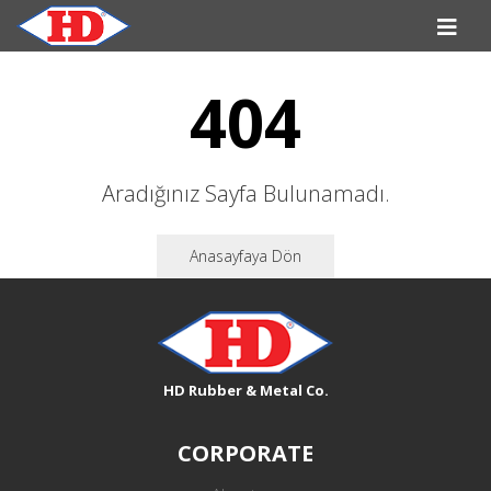
404
Aradığınız Sayfa Bulunamadı.
Anasayfaya Dön
HD Rubber & Metal Co.
CORPORATE