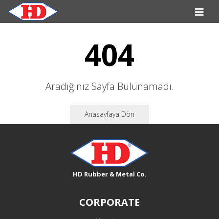
404
Aradığınız Sayfa Bulunamadı.
Anasayfaya Dön
HD Rubber & Metal Co.
CORPORATE