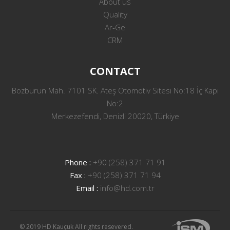
About us
Quality
Ar-Ge
CRM
CONTACT
Bozburun Mah. 7101 SK. Ateş Otomotiv Sitesi No:18 İç Kapı
No:2
Merkezefendi, Denizli 20020, Türkiye
Phone :
+90 (258) 371 71 91
Fax :
+90 (258) 371 71 94
Email :
info@hd.com.tr
© 2019 HD Kauçuk All rights resevered.