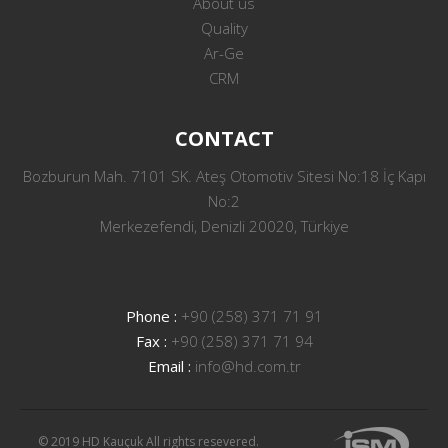
About us
Quality
Ar-Ge
CRM
CONTACT
Bozburun Mah. 7101 SK. Ateş Otomotiv Sitesi No:18 İç Kapı
No:2
Merkezefendi, Denizli 20020, Türkiye
Phone :
+90 (258) 371 71 91
Fax :
+90 (258) 371 71 94
Email :
info@hd.com.tr
© 2019 HD Kauçuk All rights resevered.