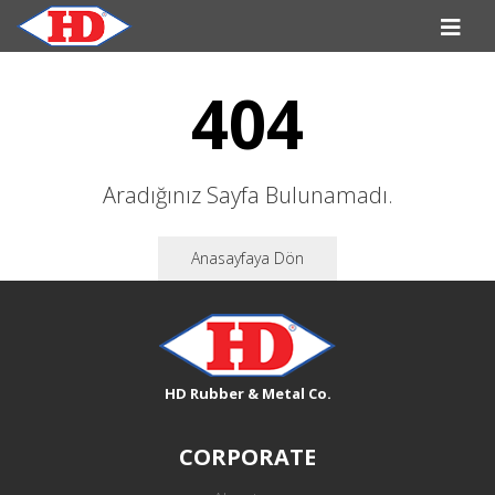
404
Aradığınız Sayfa Bulunamadı.
Anasayfaya Dön
HD Rubber & Metal Co.
CORPORATE