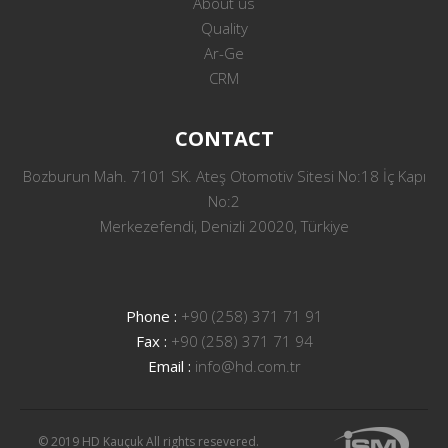
About us
Quality
Ar-Ge
CRM
CONTACT
Bozburun Mah. 7101 SK. Ateş Otomotiv Sitesi No:18 İç Kapı
No:2
Merkezefendi, Denizli 20020, Türkiye
Phone :
+90 (258) 371 71 91
Fax :
+90 (258) 371 71 94
Email :
info@hd.com.tr
© 2019 HD Kauçuk All rights resevered.