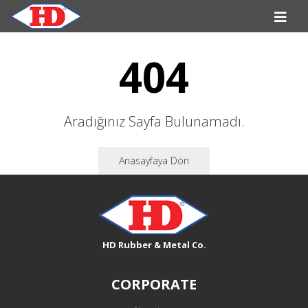
404
Aradığınız Sayfa Bulunamadı.
Anasayfaya Dön
HD Rubber & Metal Co.
CORPORATE