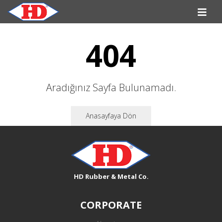
404
Aradığınız Sayfa Bulunamadı.
Anasayfaya Dön
HD Rubber & Metal Co.
CORPORATE