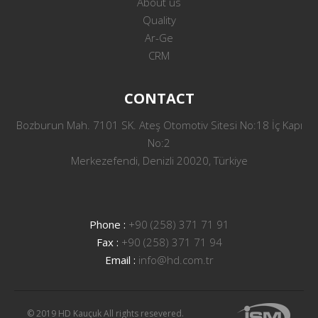
About us
Quality
Ar-Ge
CRM
CONTACT
Bozburun Mah. 7101 SK. Ateş Otomotiv Sitesi No:18 İç Kapı
No:2
Merkezefendi, Denizli 20020, Türkiye
Phone :
+90 (258) 371 71 91
Fax :
+90 (258) 371 71 94
Email :
info@hd.com.tr
© 2019 HD Kauçuk All rights resevered.