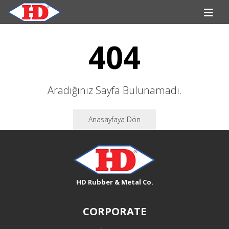
404
Aradığınız Sayfa Bulunamadı.
Anasayfaya Dön
HD Rubber & Metal Co.
CORPORATE