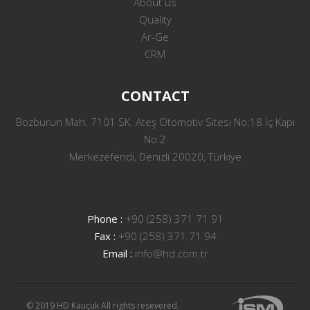
About us
Quality
Ar-Ge
CRM
CONTACT
Bozburun Mah. 7101 SK. Ateş Otomotiv Sitesi No:18 İç Kapı
No:2
Merkezefendi, Denizli 20020, Türkiye
Phone :
+90 (258) 371 71 91
Fax :
+90 (258) 371 71 94
Email :
info@hd.com.tr
© 2019 HD Kauçuk All rights resevered.