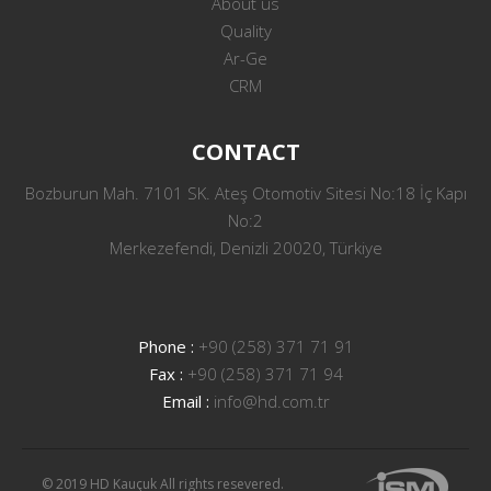
About us
Quality
Ar-Ge
CRM
CONTACT
Bozburun Mah. 7101 SK. Ateş Otomotiv Sitesi No:18 İç Kapı
No:2
Merkezefendi, Denizli 20020, Türkiye
Phone :
+90 (258) 371 71 91
Fax :
+90 (258) 371 71 94
Email :
info@hd.com.tr
© 2019 HD Kauçuk All rights resevered.