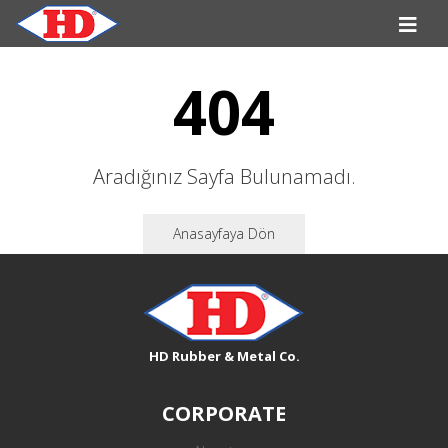
404
Aradığınız Sayfa Bulunamadı.
Anasayfaya Dön
HD Rubber & Metal Co.
CORPORATE