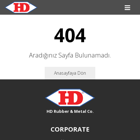
404
Aradığınız Sayfa Bulunamadı.
Anasayfaya Dön
HD Rubber & Metal Co.
CORPORATE