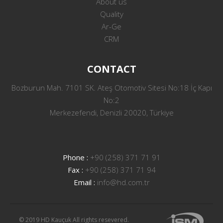
About us
Quality
Ar-Ge
CRM
CONTACT
Bozburun Mah. 7101 SK. Ateş Otomotiv Sitesi No:18 İç Kapı
No:2
Merkezefendi, Denizli 20020, Türkiye
Phone :
+90 (258) 371 71 91
Fax :
+90 (258) 371 71 94
Email :
info@hd.com.tr
© 2019 HD Kauçuk All rights resevered.