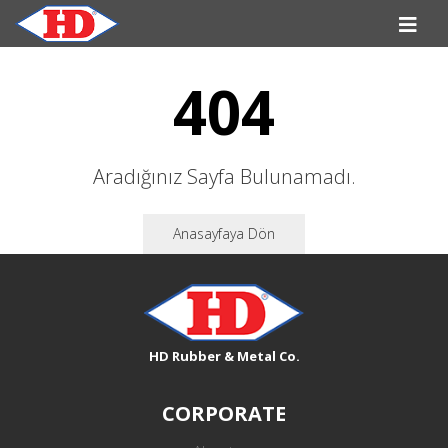
404
Aradığınız Sayfa Bulunamadı.
Anasayfaya Dön
HD Rubber & Metal Co.
CORPORATE