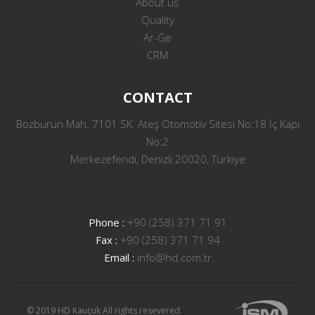
About us
Quality
Ar-Ge
CRM
CONTACT
Bozburun Mah. 7101 SK. Ateş Otomotiv Sitesi No:18 İç Kapı
No:2
Merkezefendi, Denizli 20020, Türkiye
Phone :
+90 (258) 371 71 91
Fax :
+90 (258) 371 71 94
Email :
info@hd.com.tr
© 2019 HD Kauçuk All rights resevered.