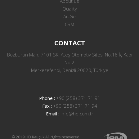
About us
Quality
Ar-Ge
CRM
CONTACT
Bozburun Mah. 7101 SK. Ateş Otomotiv Sitesi No:18 İç Kapı
No:2
Merkezefendi, Denizli 20020, Türkiye
Phone :
+90 (258) 371 71 91
Fax :
+90 (258) 371 71 94
Email :
info@hd.com.tr
© 2019 HD Kauçuk All rights resevered.