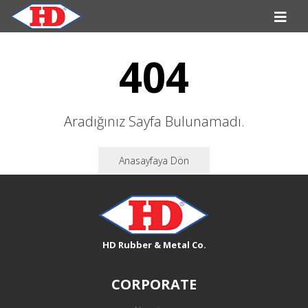
404
Aradığınız Sayfa Bulunamadı.
Anasayfaya Dön
HD Rubber & Metal Co.
CORPORATE