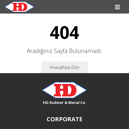
404
Aradığınız Sayfa Bulunamadı.
Anasayfaya Dön
HD Rubber & Metal Co.
CORPORATE