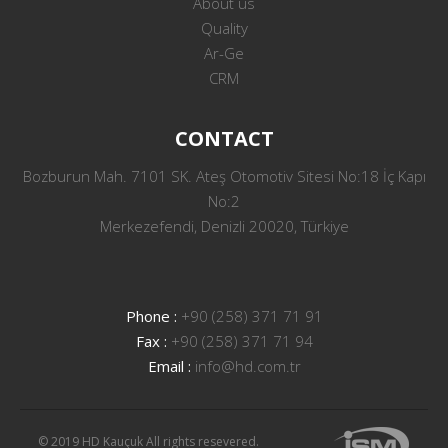
About us
Quality
Ar-Ge
CRM
CONTACT
Bozburun Mah. 7101 SK. Ateş Otomotiv Sitesi No:18 İç Kapı
No:2
Merkezefendi, Denizli 20020, Türkiye
Phone :
+90 (258) 371 71 91
Fax :
+90 (258) 371 71 94
Email :
info@hd.com.tr
© 2019 HD Kauçuk All rights resevered.