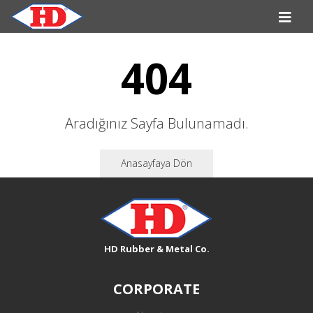
404
Aradığınız Sayfa Bulunamadı.
Anasayfaya Dön
HD Rubber & Metal Co.
CORPORATE