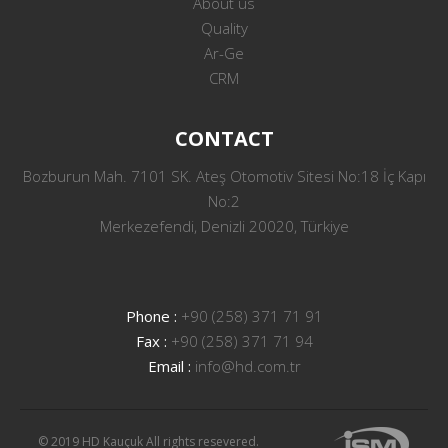
About us
Quality
Ar-Ge
CRM
CONTACT
Bozburun Mah. 7101 SK. Ateş Otomotiv Sitesi No:18 İç Kapı
No:2
Merkezefendi, Denizli 20020, Türkiye
Phone :
+90 (258) 371 71 91
Fax :
+90 (258) 371 71 94
Email :
info@hd.com.tr
© 2019 HD Kauçuk All rights resevered.