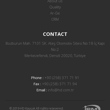
About us
Quality
Ar-Ge
CRM
CONTACT
Bozburun Mah. 7101 SK. Ateş Otomotiv Sitesi No:18 İç Kapı
No:2
Merkezefendi, Denizli 20020, Türkiye
Phone :
+90 (258) 371 71 91
Fax :
+90 (258) 371 71 94
Email :
info@hd.com.tr
© 2019 HD Kauçuk All rights resevered.