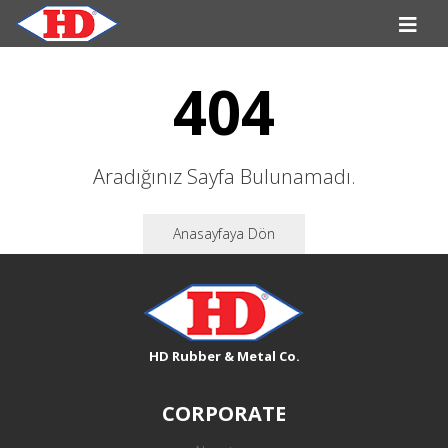
404
Aradığınız Sayfa Bulunamadı.
Anasayfaya Dön
HD Rubber & Metal Co.
CORPORATE