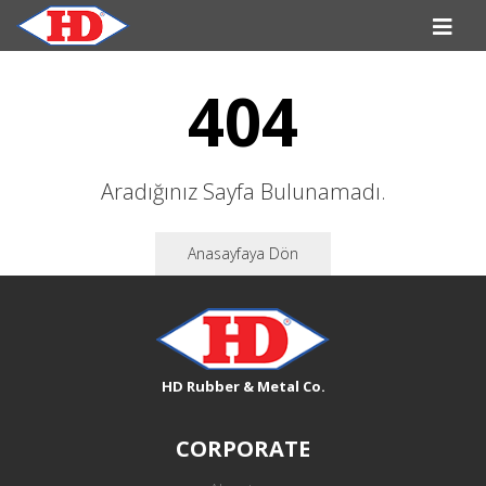
404
Aradığınız Sayfa Bulunamadı.
Anasayfaya Dön
HD Rubber & Metal Co.
CORPORATE