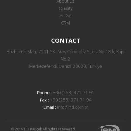
About us
Quality
Ar-Ge
CRM
CONTACT
Bozburun Mah. 7101 SK. Ateş Otomotiv Sitesi No:18 İç Kapı
No:2
Merkezefendi, Denizli 20020, Türkiye
Phone :
+90 (258) 371 71 91
Fax :
+90 (258) 371 71 94
Email :
info@hd.com.tr
© 2019 HD Kauçuk All rights resevered.