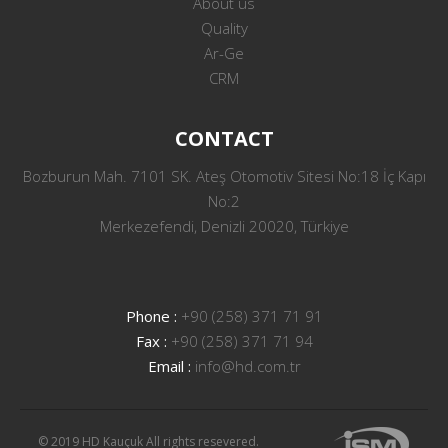
About us
Quality
Ar-Ge
CRM
CONTACT
Bozburun Mah. 7101 SK. Ateş Otomotiv Sitesi No:18 İç Kapı
No:2
Merkezefendi, Denizli 20020, Türkiye
Phone :
+90 (258) 371 71 91
Fax :
+90 (258) 371 71 94
Email :
info@hd.com.tr
© 2019 HD Kauçuk All rights resevered.