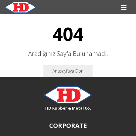
404
Aradığınız Sayfa Bulunamadı.
Anasayfaya Dön
HD Rubber & Metal Co.
CORPORATE