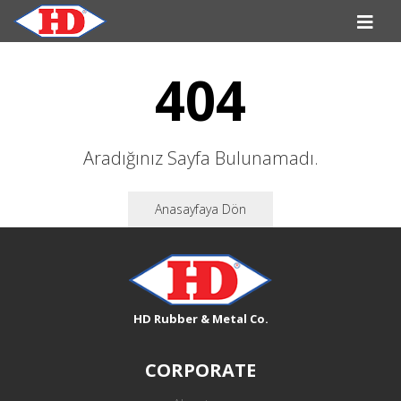
404
Aradığınız Sayfa Bulunamadı.
Anasayfaya Dön
HD Rubber & Metal Co.
CORPORATE