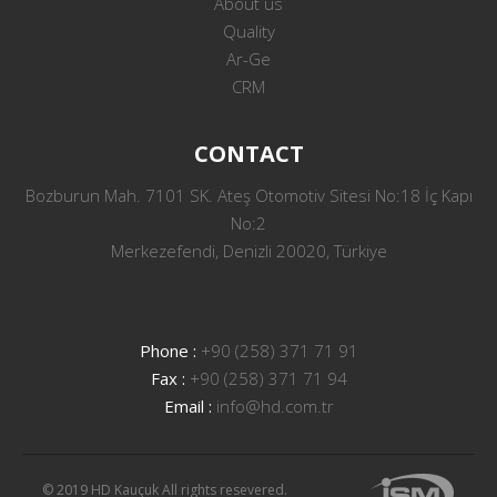
About us
Quality
Ar-Ge
CRM
CONTACT
Bozburun Mah. 7101 SK. Ateş Otomotiv Sitesi No:18 İç Kapı
No:2
Merkezefendi, Denizli 20020, Türkiye
Phone :
+90 (258) 371 71 91
Fax :
+90 (258) 371 71 94
Email :
info@hd.com.tr
© 2019 HD Kauçuk All rights resevered.