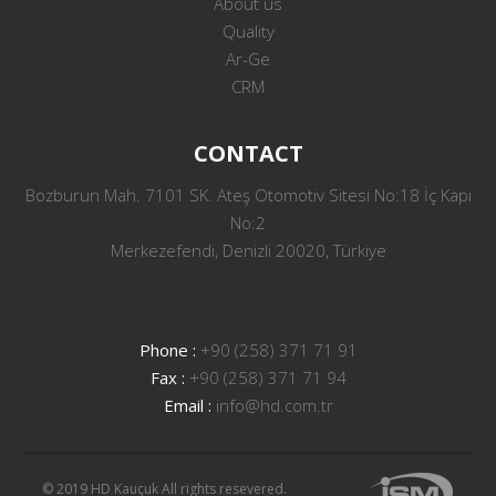
About us
Quality
Ar-Ge
CRM
CONTACT
Bozburun Mah. 7101 SK. Ateş Otomotiv Sitesi No:18 İç Kapı
No:2
Merkezefendi, Denizli 20020, Türkiye
Phone :
+90 (258) 371 71 91
Fax :
+90 (258) 371 71 94
Email :
info@hd.com.tr
© 2019 HD Kauçuk All rights resevered.