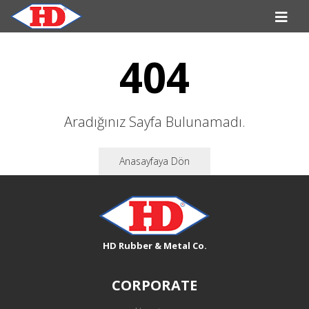
404
Aradığınız Sayfa Bulunamadı.
Anasayfaya Dön
HD Rubber & Metal Co.
CORPORATE