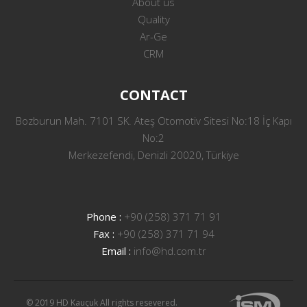
About us
Quality
Ar-Ge
CRM
CONTACT
Bozburun Mah. 7101 SK. Ateş Otomotiv Sitesi No:18 İç Kapı
No:2
Merkezefendi, Denizli 20020, Türkiye
Phone :
+90 (258) 371 71 91
Fax :
+90 (258) 371 71 94
Email :
info@hd.com.tr
© 2019 HD Kauçuk All rights resevered.