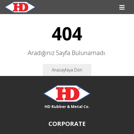
404
Aradığınız Sayfa Bulunamadı.
Anasayfaya Dön
HD Rubber & Metal Co.
CORPORATE