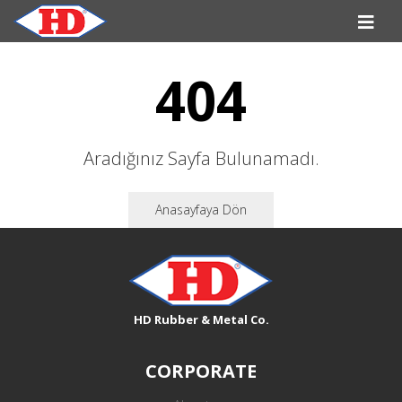
404
Aradığınız Sayfa Bulunamadı.
Anasayfaya Dön
HD Rubber & Metal Co.
CORPORATE