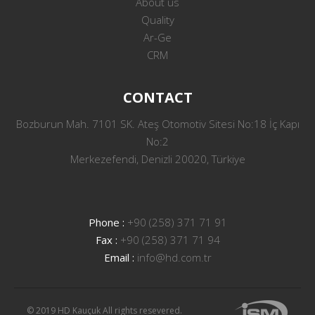
About us
Quality
Ar-Ge
CRM
CONTACT
Bozburun Mah. 7101 SK. Ateş Otomotiv Sitesi No:18 İç Kapı
No:2
Merkezefendi, Denizli 20020, Türkiye
Phone :
+90 (258) 371 71 91
Fax :
+90 (258) 371 71 94
Email :
info@hd.com.tr
© 2019 HD Kauçuk All rights resevered.