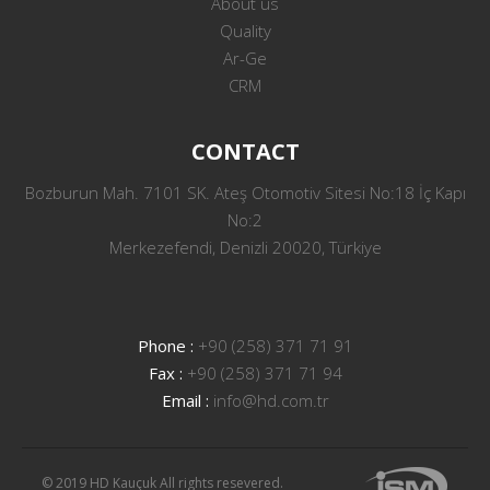
About us
Quality
Ar-Ge
CRM
CONTACT
Bozburun Mah. 7101 SK. Ateş Otomotiv Sitesi No:18 İç Kapı
No:2
Merkezefendi, Denizli 20020, Türkiye
Phone :
+90 (258) 371 71 91
Fax :
+90 (258) 371 71 94
Email :
info@hd.com.tr
© 2019 HD Kauçuk All rights resevered.