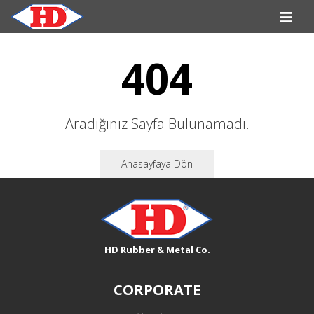
404
Aradığınız Sayfa Bulunamadı.
Anasayfaya Dön
HD Rubber & Metal Co.
CORPORATE