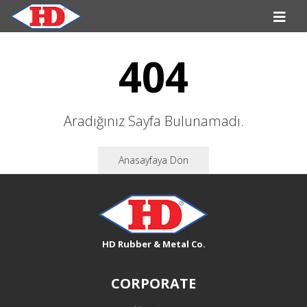
404
Aradığınız Sayfa Bulunamadı.
Anasayfaya Dön
HD Rubber & Metal Co.
CORPORATE