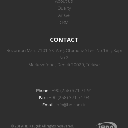
About us
Quality
Ar-Ge
CRM
CONTACT
Bozburun Mah. 7101 SK. Ateş Otomotiv Sitesi No:18 İç Kapı
No:2
Merkezefendi, Denizli 20020, Türkiye
Phone :
+90 (258) 371 71 91
Fax :
+90 (258) 371 71 94
Email :
info@hd.com.tr
© 2019 HD Kauçuk All rights resevered.