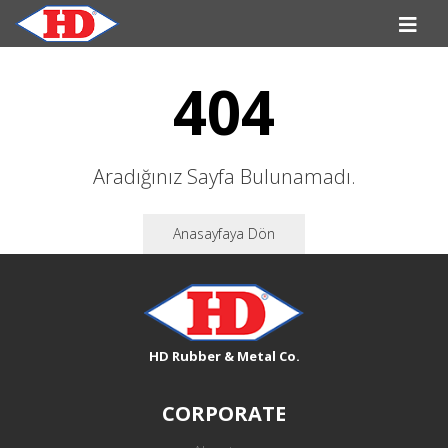
404
Aradığınız Sayfa Bulunamadı.
Anasayfaya Dön
HD Rubber & Metal Co.
CORPORATE