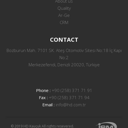
About us
Quality
Ar-Ge
CRM
CONTACT
Bozburun Mah. 7101 SK. Ateş Otomotiv Sitesi No:18 İç Kapı
No:2
Merkezefendi, Denizli 20020, Türkiye
Phone :
+90 (258) 371 71 91
Fax :
+90 (258) 371 71 94
Email :
info@hd.com.tr
© 2019 HD Kauçuk All rights resevered.