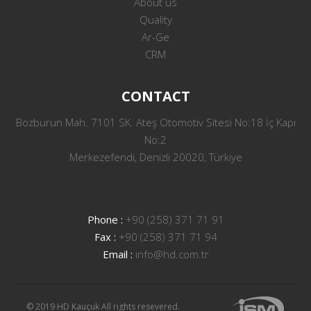
About us
Quality
Ar-Ge
CRM
CONTACT
Bozburun Mah. 7101 SK. Ateş Otomotiv Sitesi No:18 İç Kapı
No:2
Merkezefendi, Denizli 20020, Türkiye
Phone :
+90 (258) 371 71 91
Fax :
+90 (258) 371 71 94
Email :
info@hd.com.tr
© 2019 HD Kauçuk All rights resevered.