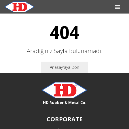
404
Aradığınız Sayfa Bulunamadı.
Anasayfaya Dön
HD Rubber & Metal Co.
CORPORATE