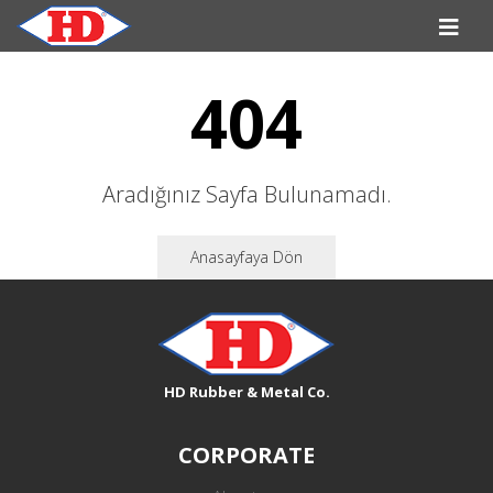
404
Aradığınız Sayfa Bulunamadı.
Anasayfaya Dön
HD Rubber & Metal Co.
CORPORATE