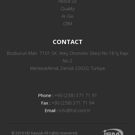
About us
Quality
Ar-Ge
CRM
CONTACT
Bozburun Mah. 7101 SK. Ateş Otomotiv Sitesi No:18 İç Kapı
No:2
Merkezefendi, Denizli 20020, Türkiye
Phone :
+90 (258) 371 71 91
Fax :
+90 (258) 371 71 94
Email :
info@hd.com.tr
© 2019 HD Kauçuk All rights resevered.