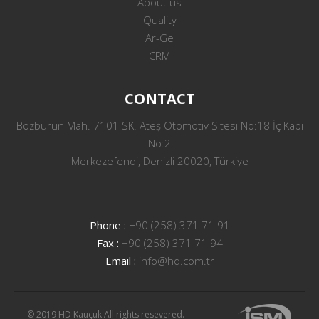
About us
Quality
Ar-Ge
CRM
CONTACT
Bozburun Mah. 7101 SK. Ateş Otomotiv Sitesi No:18 İç Kapı
No:2
Merkezefendi, Denizli 20020, Türkiye
Phone :
+90 (258) 371 71 91
Fax :
+90 (258) 371 71 94
Email :
info@hd.com.tr
© 2019 HD Kauçuk All rights resevered.