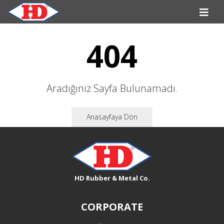
404
Aradığınız Sayfa Bulunamadı.
Anasayfaya Dön
HD Rubber & Metal Co.
CORPORATE