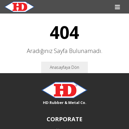
404
Aradığınız Sayfa Bulunamadı.
Anasayfaya Dön
HD Rubber & Metal Co.
CORPORATE