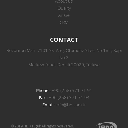
About us
Quality
Ar-Ge
CRM
CONTACT
Bozburun Mah. 7101 SK. Ateş Otomotiv Sitesi No:18 İç Kapı
No:2
Merkezefendi, Denizli 20020, Türkiye
Phone :
+90 (258) 371 71 91
Fax :
+90 (258) 371 71 94
Email :
info@hd.com.tr
© 2019 HD Kauçuk All rights resevered.