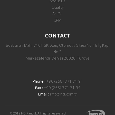
About us
Quality
Ar-Ge
CRM
CONTACT
Bozburun Mah. 7101 SK. Ateş Otomotiv Sitesi No:18 İç Kapı
No:2
Merkezefendi, Denizli 20020, Türkiye
Phone :
+90 (258) 371 71 91
Fax :
+90 (258) 371 71 94
Email :
info@hd.com.tr
© 2019 HD Kauçuk All rights resevered.