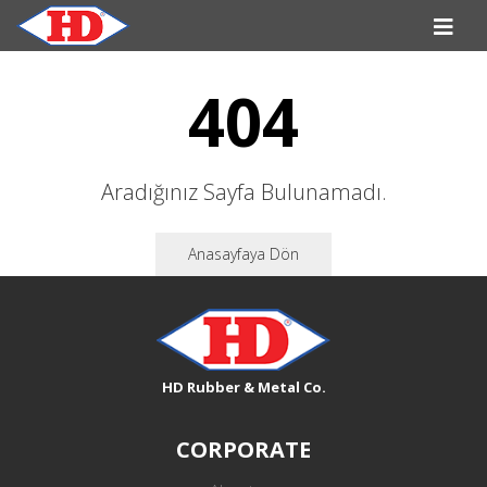
404
Aradığınız Sayfa Bulunamadı.
Anasayfaya Dön
HD Rubber & Metal Co.
CORPORATE