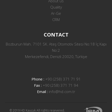
About us
Quality
Ar-Ge
CRM
CONTACT
Bozburun Mah. 7101 SK. Ateş Otomotiv Sitesi No:18 İç Kapı
No:2
Merkezefendi, Denizli 20020, Türkiye
Phone :
+90 (258) 371 71 91
Fax :
+90 (258) 371 71 94
Email :
info@hd.com.tr
© 2019 HD Kauçuk All rights resevered.