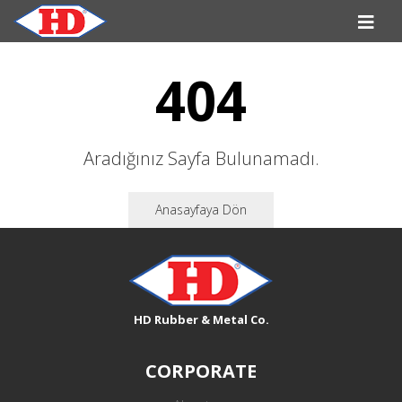
404
Aradığınız Sayfa Bulunamadı.
Anasayfaya Dön
HD Rubber & Metal Co.
CORPORATE