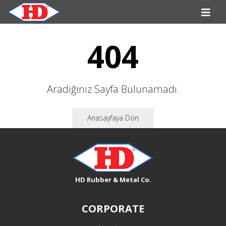
404
Aradığınız Sayfa Bulunamadı.
Anasayfaya Dön
HD Rubber & Metal Co.
CORPORATE