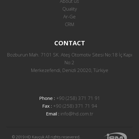
About us
Quality
Ar-Ge
CRM
CONTACT
Bozburun Mah. 7101 SK. Ateş Otomotiv Sitesi No:18 İç Kapı
No:2
Merkezefendi, Denizli 20020, Türkiye
Phone :
+90 (258) 371 71 91
Fax :
+90 (258) 371 71 94
Email :
info@hd.com.tr
© 2019 HD Kauçuk All rights resevered.