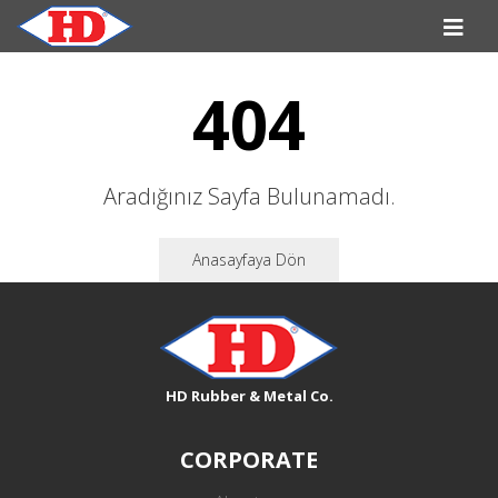
404
Aradığınız Sayfa Bulunamadı.
Anasayfaya Dön
HD Rubber & Metal Co.
CORPORATE