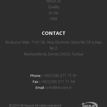
About us
Quality
Ar-Ge
CRM
CONTACT
Bozburun Mah. 7101 SK. Ateş Otomotiv Sitesi No:18 İç Kapı
No:2
Merkezefendi, Denizli 20020, Türkiye
Phone :
+90 (258) 371 71 91
Fax :
+90 (258) 371 71 94
Email :
info@hd.com.tr
© 2019 HD Kauçuk All rights resevered.