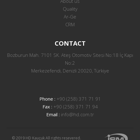
About us
Quality
Ar-Ge
CRM
CONTACT
Bozburun Mah. 7101 SK. Ateş Otomotiv Sitesi No:18 İç Kapı
No:2
Merkezefendi, Denizli 20020, Türkiye
Phone :
+90 (258) 371 71 91
Fax :
+90 (258) 371 71 94
Email :
info@hd.com.tr
© 2019 HD Kauçuk All rights resevered.