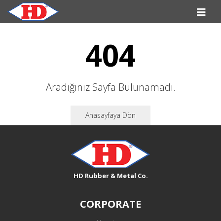
404
Aradığınız Sayfa Bulunamadı.
Anasayfaya Dön
HD Rubber & Metal Co.
CORPORATE