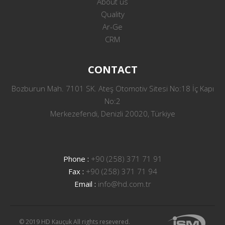
About us
Quality
Ar-Ge
CRM
CONTACT
Bozburun Mah. 7101 SK. Ateş Otomotiv Sitesi No:18 İç Kapı
No:2
Merkezefendi, Denizli 20020, Türkiye
Phone :
+90 (258) 371 71 91
Fax :
+90 (258) 371 71 94
Email :
info@hd.com.tr
© 2019 HD Kauçuk All rights resevered.