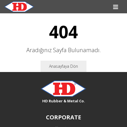
404
Aradığınız Sayfa Bulunamadı.
Anasayfaya Dön
HD Rubber & Metal Co.
CORPORATE