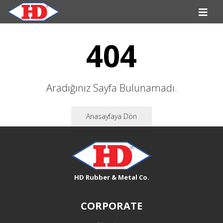
404
Aradığınız Sayfa Bulunamadı.
Anasayfaya Dön
HD Rubber & Metal Co.
CORPORATE