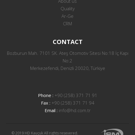
About us
Quality
Ar-Ge
CRM
CONTACT
Bozburun Mah. 7101 SK. Ateş Otomotiv Sitesi No:18 İç Kapı
No:2
Merkezefendi, Denizli 20020, Türkiye
Phone :
+90 (258) 371 71 91
Fax :
+90 (258) 371 71 94
Email :
info@hd.com.tr
© 2019 HD Kauçuk All rights resevered.