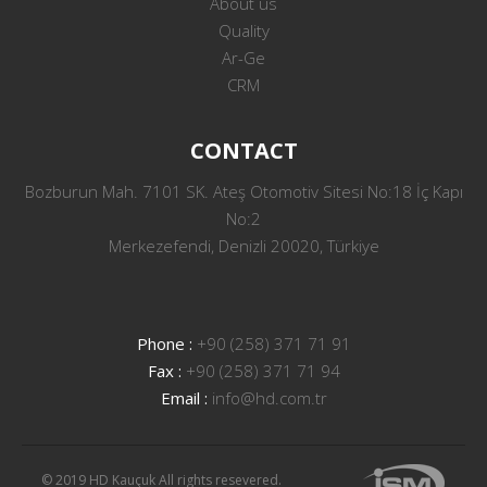
About us
Quality
Ar-Ge
CRM
CONTACT
Bozburun Mah. 7101 SK. Ateş Otomotiv Sitesi No:18 İç Kapı
No:2
Merkezefendi, Denizli 20020, Türkiye
Phone :
+90 (258) 371 71 91
Fax :
+90 (258) 371 71 94
Email :
info@hd.com.tr
© 2019 HD Kauçuk All rights resevered.