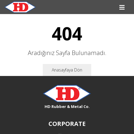
404
Aradığınız Sayfa Bulunamadı.
Anasayfaya Dön
HD Rubber & Metal Co.
CORPORATE