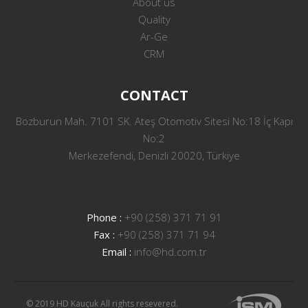
About us
Quality
Ar-Ge
CRM
CONTACT
Bozburun Mah. 7101 SK. Ateş Otomotiv Sitesi No:18 İç Kapı
No:2
Merkezefendi, Denizli 20020, Türkiye
Phone :
+90 (258) 371 71 91
Fax :
+90 (258) 371 71 94
Email :
info@hd.com.tr
© 2019 HD Kauçuk All rights resevered.