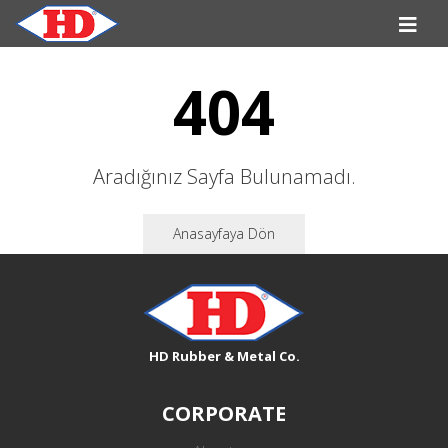
404
Aradığınız Sayfa Bulunamadı.
Anasayfaya Dön
HD Rubber & Metal Co.
CORPORATE