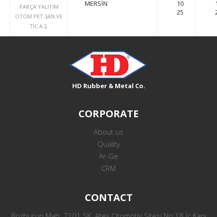
MERSİN
10
PARÇA YALITIM
25
OTOM.PET.SAN.VE
TİC.A.Ş.
HD Rubber & Metal Co.
CORPORATE
About us
Quality
Ar-Ge
CRM
CONTACT
Bozburun Mah. 7101 SK. Ateş Otomotiv Sitesi No:18 İç Kapı