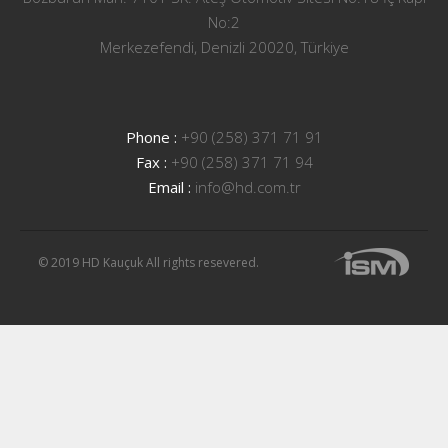
No:2
Merkezefendi, Denizli 20020, Türkiye
Phone :
+90 (258) 371 71 91
Fax :
+90 (258) 371 71 94
Email :
info@hd.com.tr
© 2019 HD Kauçuk All rights resevered.