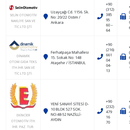
+90
(312)
Uzayçağı Cd. 1156. Sk.
385
SELİN OTOMOTİV
No: 20/22 Ostim /
95
NAKLİYE SAN.VE
Ankara
60 –
TİC.LTD.ŞTİ.
64
+90
(216)
Ferhatpaşa Mahallesi
661
DİNAMİK
15. Sokak No: 148
04
OTOM.GIDA TEKS.
Ataşehir / İSTANBUL
04-
İTH.İHR.SAN.VE
13
TİC.LTD.ŞTİ.
+90
YENİ SANAYİ SİTESİ D-
(232)
10 BLOK 527 SOK.
479
NO:48-52 NAZİLLİ-
EKİNCİER
16
AYDIN
OTOMOTİV İTH.
70
İHR. PAZ. TUR.