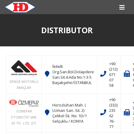
DISTRIBUTOR
+90
İkitelli
(212)
Org.San.Böl.Dolapdere
671
San.Sit.4.Ada No:1-3-5
07
DENGE MOTORLU
Başakşehir/İSTANBUL
58
ARAÇLAR
+90
Horozluhan Mah. (
(332)
Uzman San. Sit. 2)
235
ÖZMEPAR
Çelikel Sk. No: 1D/1
62
OTOMOTİV SAN.
Selçuklu / KONYA
76-
VE TİC. LTD. ŞTİ.
77