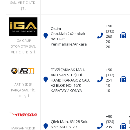
SAN. VE TİC. LTD.
ŞTİ.
+90
Ostim
(312)
Osb.Mah.242.sokak
263
no:13-15
İGA GRUP
20
Yenimahalle/Ankara
20
OTOMOTİV SAN.
VE TİC. LTD. ŞTİ.
FEVZİÇAKMAK MAH.
+90
ARLI SAN SİT. ŞEHİT
(332)
HAMDİ KARAGÖZ CAD.
251
ARTI YEDEK
A2 BLOK NO: 16/K
10
KARATAY / KONYA
10
PARÇA SAN. TİC.
LTD. ŞTİ.
+90
Çilek Mah. 63128 Sok.
(324)
No:5 AKDENİZ /
235
MARSAN YEDEK